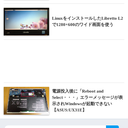
LinuxをインストールしたLibretto L2
で1280×600のワイド画面を使う
電源投入後に「Reboot and
Select・・・」エラーメッセージが表
示されWindowsが起動できない
【ASUS:UX31E】